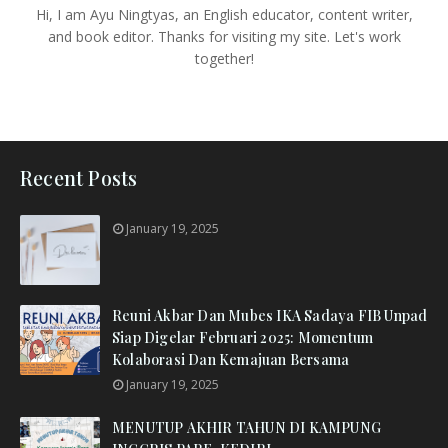
Hi, I am Ayu Ningtyas, an English educator, content writer,
and book editor. Thanks for visiting my site. Let's work
together!
Recent Posts
January 19, 2025
Reuni Akbar Dan Mubes IKA Sadaya FIB Unpad
Siap Digelar Februari 2025: Momentum
Kolaborasi Dan Kemajuan Bersama
January 19, 2025
MENUTUP AKHIR TAHUN DI KAMPUNG