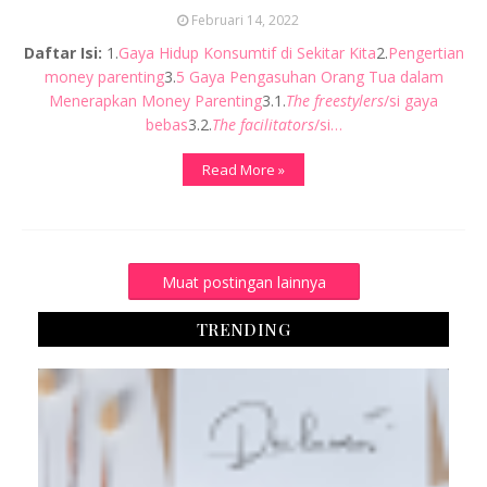
Februari 14, 2022
Daftar Isi:
1.
Gaya Hidup Konsumtif di Sekitar Kita
2.
Pengertian
money parenting
3.
5 Gaya Pengasuhan Orang Tua dalam
Menerapkan Money Parenting
3.1.
The freestylers
/si gaya
bebas
3.2.
The facilitators
/si…
Read More »
Muat postingan lainnya
TRENDING